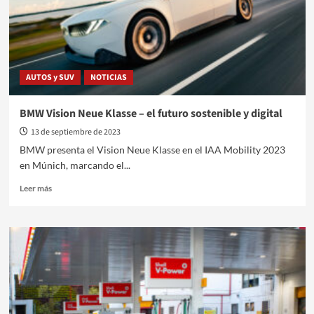
AUTOS y SUV
NOTICIAS
BMW Vision Neue Klasse – el futuro sostenible y digital
13 de septiembre de 2023
BMW presenta el Vision Neue Klasse en el IAA Mobility 2023
en Múnich, marcando el...
Leer
Leer más
más
sobre
BMW
Vision
Neue
Klasse
–
el
futuro