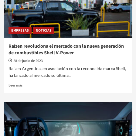
sostenible
y
digital
EMPRESAS
NOTICIAS
Raízen revoluciona el mercado con la nueva generación
de combustibles Shell V-Power
28 de junio de 2023
Raízen Argentina, en asociación con la reconocida marca Shell,
ha lanzado al mercado su última...
Leer
Leer más
más
sobre
Raízen
revoluciona
el
mercado
con
la