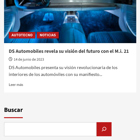
nueva
generación
de
combustibles
Shell
V-
AUTOTECNO
NOTICIAS
Power
DS Automobiles revela su visión del futuro con el M.i. 21
14 de junio de 2023
DS Automobiles presenta su visión revolucionaria de los
interiores de los automóviles con su manifiesto...
Leer
Leer más
más
sobre
DS
Automobiles
Buscar
revela
su
visión
del
futuro