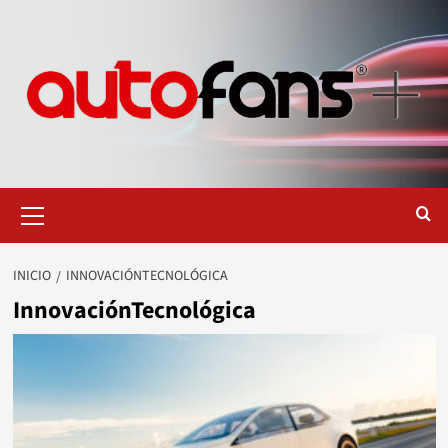
Saltar
al
contenido
Menú
primario
INICIO
INNOVACIÓNTECNOLÓGICA
InnovaciónTecnológica