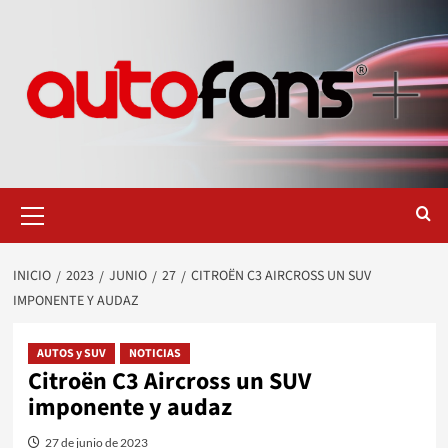
Saltar
al
contenido
Menú
primario
INICIO
2023
JUNIO
27
CITROËN C3 AIRCROSS UN SUV
IMPONENTE Y AUDAZ
AUTOS y SUV
NOTICIAS
Citroën C3 Aircross un SUV
imponente y audaz
27 de junio de 2023