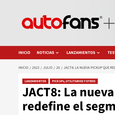
Saltar
al
contenido
INICIO
NOTICIAS
LANZAMIENTOS
TES
INICIO
2023
JULIO
20
JACT8: LA NUEVA PICKUP QUE R
LANZAMIENTOS
PICK UPs, UTILITARIOS Y OTROS
JACT8: La nueva
redefine el seg