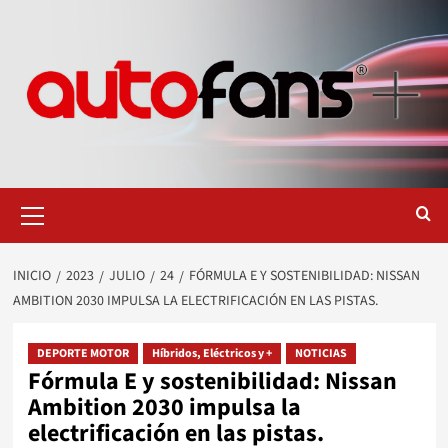
Saltar
al
contenido
Menú
primario
INICIO
2023
JULIO
24
FÓRMULA E Y SOSTENIBILIDAD: NISSAN
AMBITION 2030 IMPULSA LA ELECTRIFICACIÓN EN LAS PISTAS.
DEPORTE MOTOR
Híbridos, Eléctricos y +
NOTICIAS
Fórmula E y sostenibilidad: Nissan
Ambition 2030 impulsa la
electrificación en las pistas.