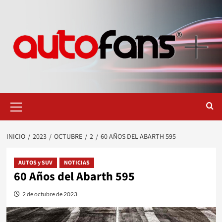
Saltar
al
contenido
Menú
primario
INICIO
2023
OCTUBRE
2
60 AÑOS DEL ABARTH 595
AUTOS y SUV
NOTICIAS
60 Años del Abarth 595
2 de octubre de 2023