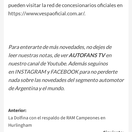
pueden visitar la red de concesionarios oficiales en
https://www.vespaoficial.com.ar/
.
Para enterarte de más novedades, no dejes de
leer
nuestras notas
, de ver
AUTOFANS TV
en
nuestro canal de Youtube. Además seguinos
en
INSTAGRAM
y
FACEBOOK
para no perderte
nada sobre las novedades del segmento automotor
de Argentina y el mundo.
Navegación
Anterior:
La Dolfina con el respaldo de RAM Campeones en
de
Hurlingham
entradas