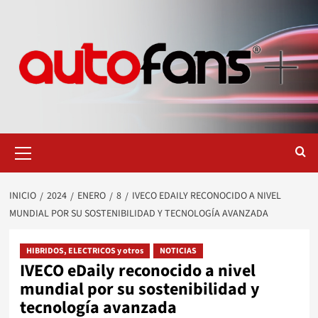
Saltar
al
contenido
Menú
primario
INICIO
2024
ENERO
8
IVECO EDAILY RECONOCIDO A NIVEL
MUNDIAL POR SU SOSTENIBILIDAD Y TECNOLOGÍA AVANZADA
HIBRIDOS, ELECTRICOS y otros
NOTICIAS
IVECO eDaily reconocido a nivel
mundial por su sostenibilidad y
tecnología avanzada