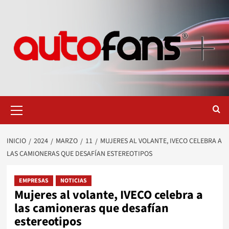
Saltar
al
contenido
Menú
primario
INICIO
2024
MARZO
11
MUJERES AL VOLANTE, IVECO CELEBRA A
LAS CAMIONERAS QUE DESAFÍAN ESTEREOTIPOS
EMPRESAS
NOTICIAS
Mujeres al volante, IVECO celebra a
las camioneras que desafían
estereotipos