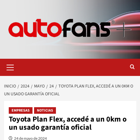
Saltar
al
contenido
Menú
primario
INICIO
2024
MAYO
24
TOYOTA PLAN FLEX, ACCEDÉ A UN 0KM O
UN USADO GARANTÍA OFICIAL
EMPRESAS
NOTICIAS
Toyota Plan Flex, accedé a un 0km o
un usado garantía oficial
24 de mayo de 2024