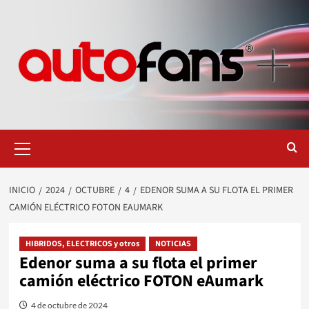
Saltar
al
contenido
Menú
primario
INICIO
2024
OCTUBRE
4
EDENOR SUMA A SU FLOTA EL PRIMER
CAMIÓN ELÉCTRICO FOTON EAUMARK
HIBRIDOS, ELECTRICOS y otros
NOTICIAS
Edenor suma a su flota el primer
camión eléctrico FOTON eAumark
4 de octubre de 2024