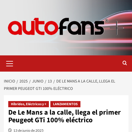
Saltar
al
contenido
Menú
primario
INICIO
2025
JUNIO
13
DE LE MANS A LA CALLE, LLEGA EL
PRIMER PEUGEOT GTI 100% ELÉCTRICO
Híbridos, Eléctricos y +
LANZAMIENTOS
De Le Mans a la calle, llega el primer
Peugeot GTi 100% eléctrico
13 de junio de 2025