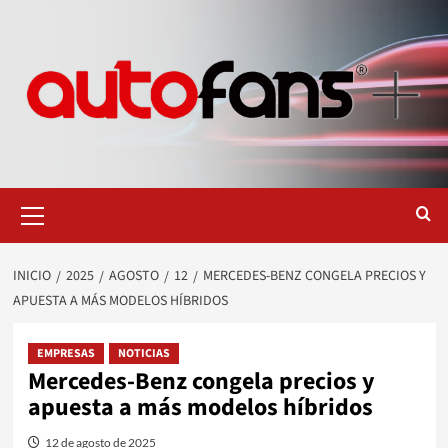
Saltar
al
contenido
Menú
primario
INICIO
2025
AGOSTO
12
MERCEDES-BENZ CONGELA PRECIOS Y
APUESTA A MÁS MODELOS HÍBRIDOS
EMPRESAS
NOTICIAS
Mercedes-Benz congela precios y
apuesta a más modelos híbridos
12 de agosto de 2025