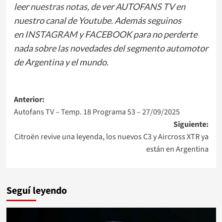
leer
nuestras notas
, de ver
AUTOFANS TV
en
nuestro canal de Youtube. Además seguinos
en
INSTAGRAM
y
FACEBOOK
para no perderte
nada sobre las novedades del segmento automotor
de Argentina y el mundo.
Navegación
Anterior:
Autofans TV – Temp. 18 Programa 53 – 27/09/2025
de
Siguiente:
entradas
Citroën revive una leyenda, los nuevos C3 y Aircross XTR ya
están en Argentina
Seguí leyendo