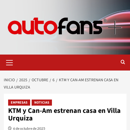
Saltar
al
contenido
Menú
primario
INICIO
2025
OCTUBRE
6
KTM Y CAN-AM ESTRENAN CASA EN
VILLA URQUIZA
EMPRESAS
NOTICIAS
KTM y Can-Am estrenan casa en Villa
Urquiza
6 de octubre de 2025