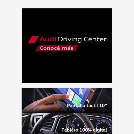
a
gas