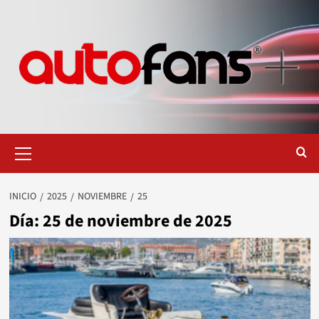
Saltar
al
contenido
Menú
primario
INICIO
2025
NOVIEMBRE
25
Día:
25 de noviembre de 2025