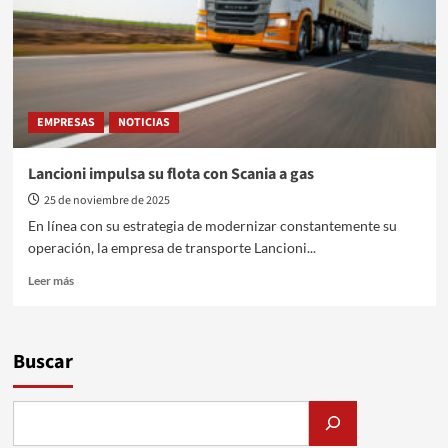
moldeó
la
historia
EMPRESAS
NOTICIAS
Lancioni impulsa su flota con Scania a gas
25 de noviembre de 2025
En línea con su estrategia de modernizar constantemente su
operación, la empresa de transporte Lancioni...
Leer
Leer más
más
sobre
Lancioni
impulsa
Buscar
su
flota
con
Scania