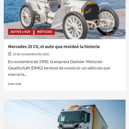
AUTOS y SUV
NOTICIAS
Mercedes 35 CV, el auto que moldeó la historia
25 de noviembre de 2025
En noviembre de 1900, la empresa Daimler-Motoren-
Gesellschaft (DMG) terminó de construir un vehículo que
marcaría...
Leer
Leer más
más
sobre
Mercedes
35
CV,
el
auto
que