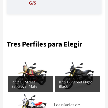
G/S
Tres Perfiles para Elegir
R 12 GS Street
R 12 GS Street Night
Sandrover Mate
Black
Los niveles de