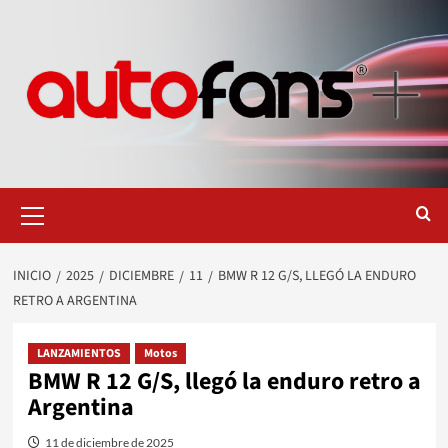
Saltar
al
contenido
Menú
primario
INICIO
2025
DICIEMBRE
11
BMW R 12 G/S, LLEGÓ LA ENDURO
RETRO A ARGENTINA
LANZAMIENTOS
Motos
BMW R 12 G/S, llegó la enduro retro a
Argentina
11 de diciembre de 2025