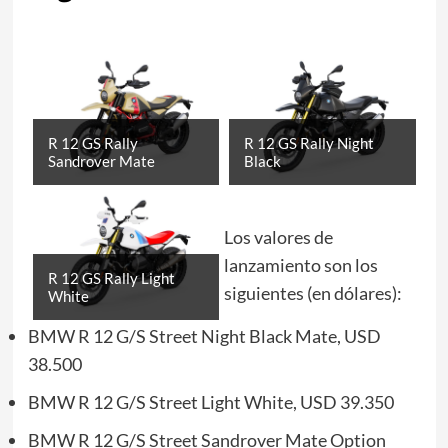
R 12 GS Rally
R 12 GS Rally Night
Sandrover Mate
Black
Los valores de
lanzamiento son los
R 12 GS Rally Light
siguientes (en dólares):
White
BMW R 12 G/S Street Night Black Mate, USD
38.500
BMW R 12 G/S Street Light White, USD 39.350
BMW R 12 G/S Street Sandrover Mate Option