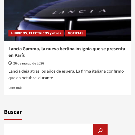
HIBRIDOS, ELECTRICOS y otros
NOTICIAS
Lancia Gamma, la nueva berlina insignia que se presenta
en París
26 de marzo de 2026
Lancia deja atrás los años de espera. La firma italiana confirmó
que en octubre, durante...
Leer
Leer más
más
sobre
Lancia
Gamma,
Buscar
la
nueva
berlina
insignia