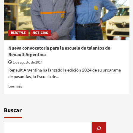
BIZSTYLE
NOTICIAS
Nueva convocatoria para la escuela de talentos de
Renault Argentina
1 de agosto de 2024
Renault Argentina ha lanzado la edición 2024 de su programa
de pasantías, la Escuela de...
Leer
Leer más
más
sobre
Nueva
convocatoria
Buscar
para
la
escuela
de