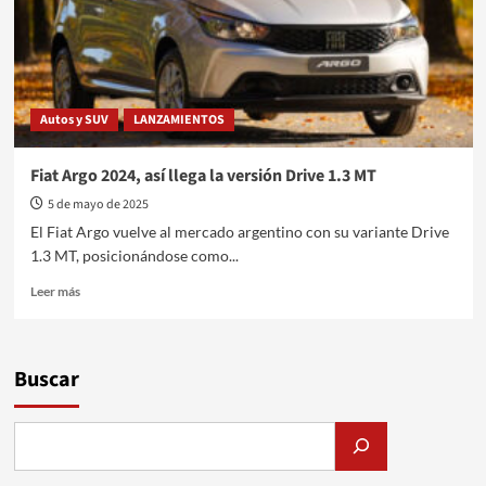
Autos y SUV
LANZAMIENTOS
Fiat Argo 2024, así llega la versión Drive 1.3 MT
5 de mayo de 2025
El Fiat Argo vuelve al mercado argentino con su variante Drive
1.3 MT, posicionándose como...
Leer
Leer más
más
sobre
Fiat
Argo
Buscar
2024,
así
llega
la
versión