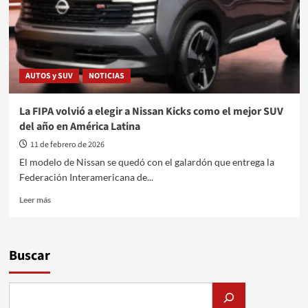
AUTOS y SUV
NOTICIAS
La FIPA volvió a elegir a Nissan Kicks como el mejor SUV
del año en América Latina
11 de febrero de 2026
El modelo de Nissan se quedó con el galardón que entrega la
Federación Interamericana de...
Leer
Leer más
más
sobre
La
FIPA
Buscar
volvió
a
elegir
a