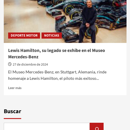
Road
Show
y
festejó
140
años
DEPORTE MOTOR
NOTICIAS
a
pura
velocidad
Lewis Hamilton, su legado se exhibe en el Museo
Mercedes-Benz
27 de diciembre de 2024
El Museo Mercedes-Benz, en Stuttgart, Alemania, rinde
homenaje a Lewis Hamilton, el piloto más exitoso...
Leer
Leer más
más
sobre
Lewis
Hamilton,
Buscar
su
legado
se