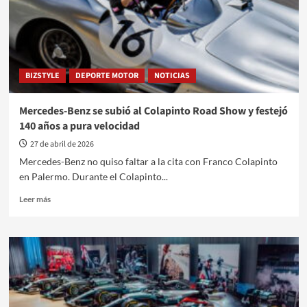
BIZSTYLE
DEPORTE MOTOR
NOTICIAS
Mercedes-Benz se subió al Colapinto Road Show y festejó
140 años a pura velocidad
27 de abril de 2026
Mercedes-Benz no quiso faltar a la cita con Franco Colapinto
en Palermo. Durante el Colapinto...
Leer
Leer más
más
sobre
Mercedes-
Benz
se
subió
al
Colapinto