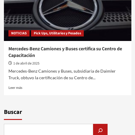
NOTICIAS
Pick Ups, Utilitarios y Pesados
Mercedes-Benz Camiones y Buses certifica su Centro de
Capacitación
1 de abril de 2025
Mercedes-Benz Camiones y Buses, subsidiaria de Daimler
Truck, obtuvo la certificación de su Centro de...
Leer
Leer más
más
sobre
Mercedes-
Benz
Buscar
Camiones
y
Buses
certifica