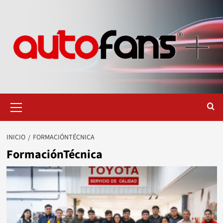
Saltar
al
contenido
Menú
primario
INICIO
FORMACIÓNTÉCNICA
FormaciónTécnica