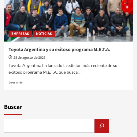
EMPRESAS
NOTICIAS
Toyota Argentina y su exitoso programa M.E.T.A.
28 de agosto de 2023
Toyota Argentina ha lanzado la edición más reciente de su
exitoso programa M.E.T.A. que busca...
Leer
Leer más
más
sobre
Toyota
Argentina
Buscar
y
su
exitoso
programa
M.E.T.A.