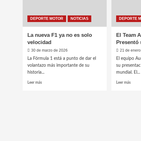
DEPORTE MOTOR
NOTICIAS
DEPORTE 
La nueva F1 ya no es solo
El Team A
velocidad
Presentó 
30 de marzo de 2026
21 de enero
La Fórmula 1 está a punto de dar el
El equipo Au
volantazo más importante de su
su presentaci
historia...
mundial. El...
Leer
Leer
Leer más
Leer más
más
más
sobre
sobre
La
El
nueva
Team
F1
Audi
ya
Revol
no
F1
es
Prese
solo
su