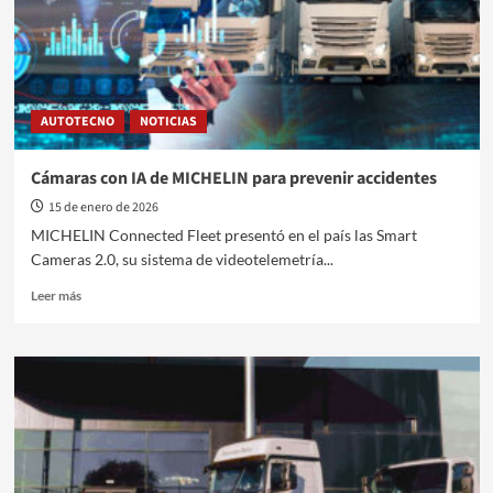
AUTOTECNO
NOTICIAS
Cámaras con IA de MICHELIN para prevenir accidentes
15 de enero de 2026
MICHELIN Connected Fleet presentó en el país las Smart
Cameras 2.0, su sistema de videotelemetría...
Leer
Leer más
más
sobre
Cámaras
con
IA
de
MICHELIN
para
prevenir