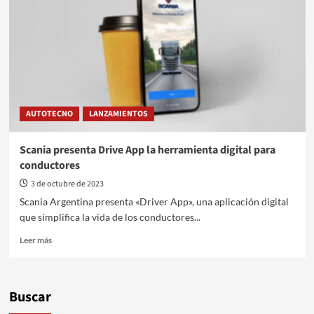
buses
expande
su
Total
Service
AUTOTECNO
LANZAMIENTOS
Scania presenta Drive App la herramienta digital para
conductores
3 de octubre de 2023
Scania Argentina presenta «Driver App», una aplicación digital
que simplifica la vida de los conductores...
Leer
Leer más
más
sobre
Scania
presenta
Buscar
Drive