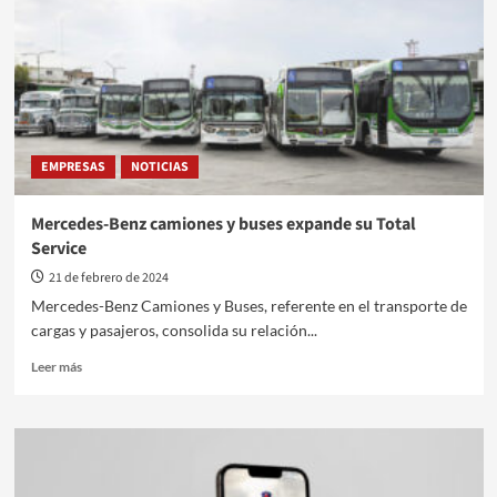
novedades
en
la
Expo
Transporte
EMPRESAS
NOTICIAS
Mercedes-Benz camiones y buses expande su Total
Service
21 de febrero de 2024
Mercedes-Benz Camiones y Buses, referente en el transporte de
cargas y pasajeros, consolida su relación...
Leer
Leer más
más
sobre
Mercedes-
Benz
camiones
y