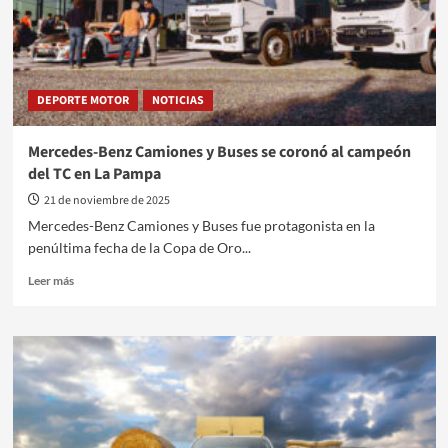
accidentes
DEPORTE MOTOR
NOTICIAS
Mercedes-Benz Camiones y Buses se coronó al campeón
del TC en La Pampa
21 de noviembre de 2025
Mercedes-Benz Camiones y Buses fue protagonista en la
penúltima fecha de la Copa de Oro...
Leer
Leer más
más
sobre
Mercedes-
Benz
Camiones
y
Buses
se