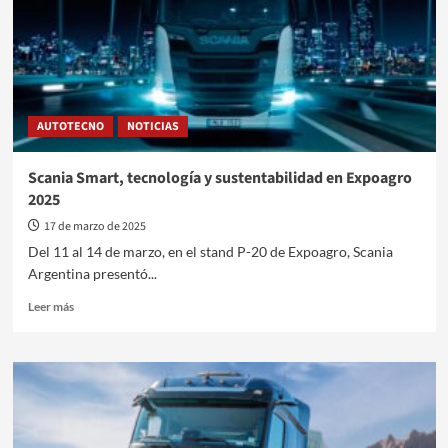
transporte
en
Argentina
AUTOTECNO
NOTICIAS
Scania Smart, tecnología y sustentabilidad en Expoagro
2025
17 de marzo de 2025
Del 11 al 14 de marzo, en el stand P-20 de Expoagro, Scania
Argentina presentó...
Leer
Leer más
más
sobre
Scania
Smart,
tecnología
y
sustentabilidad