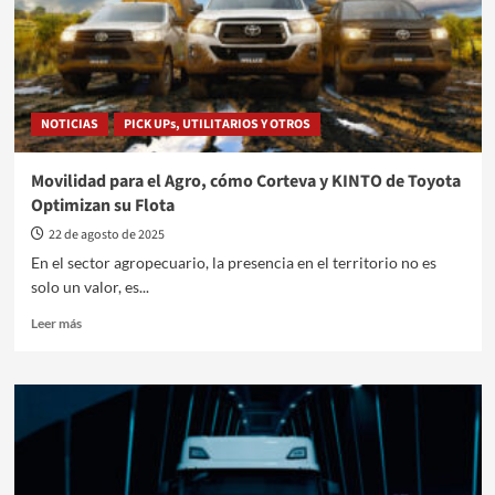
coronó
al
campeón
del
TC
en
NOTICIAS
PICK UPs, UTILITARIOS Y OTROS
La
Pampa
Movilidad para el Agro, cómo Corteva y KINTO de Toyota
Optimizan su Flota
22 de agosto de 2025
En el sector agropecuario, la presencia en el territorio no es
solo un valor, es...
Leer
Leer más
más
sobre
Movilidad
para
el
Agro,
cómo
Corteva