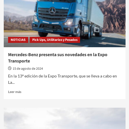
en
Expoagro
2025
NOTICIAS
Pick Ups, Utilitarios y Pesados
Mercedes-Benz presenta sus novedades en la Expo
Transporte
15 de agosto de 2024
En la 13ª edición de la Expo Transporte, que se lleva a cabo en
La...
Leer
Leer más
más
sobre
Mercedes-
Benz
presenta
sus