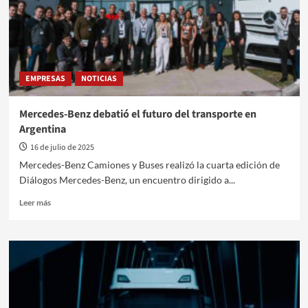
la
era
2.0
EMPRESAS
NOTICIAS
Mercedes-Benz debatió el futuro del transporte en
Argentina
16 de julio de 2025
Mercedes-Benz Camiones y Buses realizó la cuarta edición de
Diálogos Mercedes-Benz, un encuentro dirigido a...
Leer
Leer más
más
sobre
Mercedes-
Benz
debatió
el
futuro
del