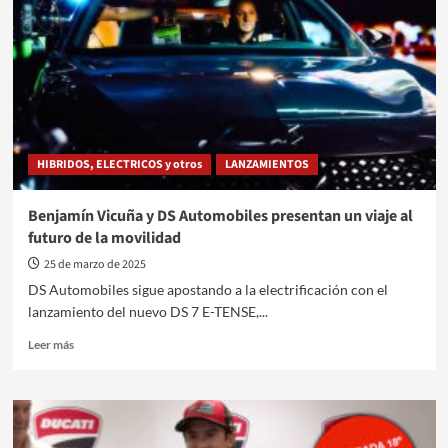
logística
con
el
primer
bitren
autorizado
en
el
HIBRIDOS, ELECTRICOS y otros
LANZAMIENTOS
país
Benjamín Vicuña y DS Automobiles presentan un viaje al
futuro de la movilidad
25 de marzo de 2025
DS Automobiles sigue apostando a la electrificación con el
lanzamiento del nuevo DS 7 E-TENSE,...
Leer
Leer más
más
sobre
Benjamín
Vicuña
y