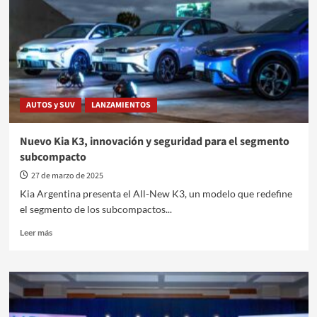
Márquez
como
protagonista
AUTOS y SUV
LANZAMIENTOS
Nuevo Kia K3, innovación y seguridad para el segmento
subcompacto
27 de marzo de 2025
Kia Argentina presenta el All-New K3, un modelo que redefine
el segmento de los subcompactos...
Leer
Leer más
más
sobre
Nuevo
Kia
K3,
innovación