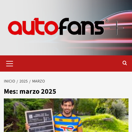
Saltar
al
contenido
Menú
primario
INICIO
2025
MARZO
Mes:
marzo 2025