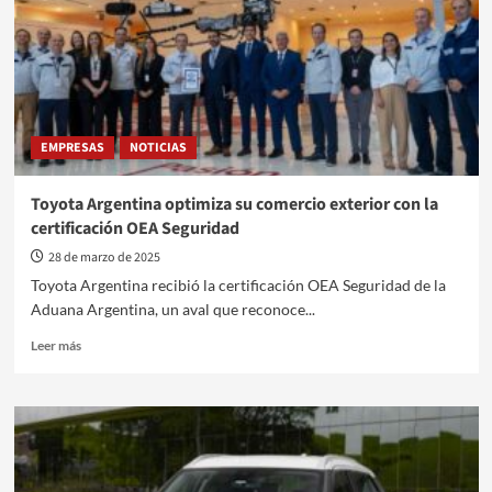
INFINITI,
innovación
y
electrificación
EMPRESAS
NOTICIAS
Toyota Argentina optimiza su comercio exterior con la
certificación OEA Seguridad
28 de marzo de 2025
Toyota Argentina recibió la certificación OEA Seguridad de la
Aduana Argentina, un aval que reconoce...
Leer
Leer más
más
sobre
Toyota
Argentina
optimiza
su
comercio