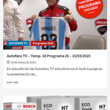
DS
Automobiles
presentan
un
viaje
al
futuro
de
la
AUTOFANS TV
Programas 2025
movilidad
Autofans TV – Temp. 18 Programa 25 – 15/03/2025
24 de marzo de 2025
En esta edición de Autofans TV estuvimos en el Audi Lounge en
la presentación de...
Leer
Leer más
más
sobre
Autofans
TV
–
Temp.