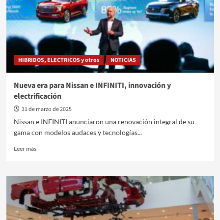
en
el
rugby
argentino
HIBRIDOS, ELECTRICOS y otros
NOTICIAS
Nueva era para Nissan e INFINITI, innovación y
electrificación
31 de marzo de 2025
Nissan e INFINITI anunciaron una renovación integral de su
gama con modelos audaces y tecnologías...
Leer
Leer más
más
sobre
Nueva
era
para
Nissan
e