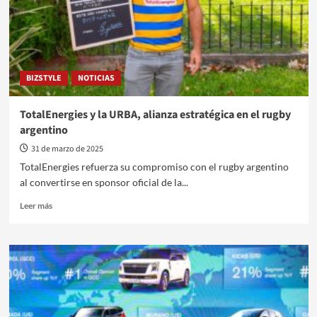
BIZSTYLE
NOTICIAS
TotalEnergies y la URBA, alianza estratégica en el rugby
argentino
31 de marzo de 2025
TotalEnergies refuerza su compromiso con el rugby argentino
al convertirse en sponsor oficial de la...
Leer
Leer más
más
sobre
TotalEnergies
y
la
URBA,
alianza
estratégica