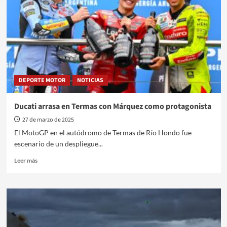
tecnología
y
seguridad
con
nueva
identidad
DEPORTE MOTOR
NOTICIAS
Ducati arrasa en Termas con Márquez como protagonista
27 de marzo de 2025
El MotoGP en el autódromo de Termas de Río Hondo fue
escenario de un despliegue...
Leer
Leer más
más
sobre
Ducati
arrasa
en
Termas
con