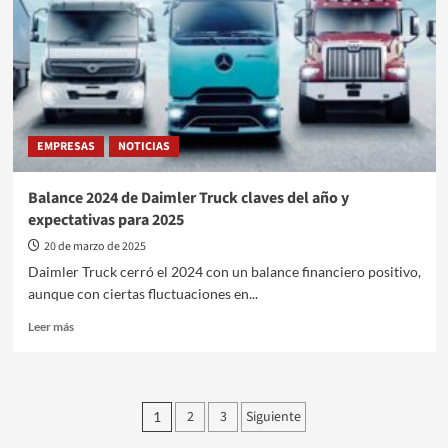
en
Argentina
EMPRESAS
NOTICIAS
Balance 2024 de Daimler Truck claves del año y
expectativas para 2025
20 de marzo de 2025
Daimler Truck cerró el 2024 con un balance financiero positivo,
aunque con ciertas fluctuaciones en...
Leer
Leer más
más
sobre
Balance
2024
Paginación
2
3
Siguiente
1
de
Daimler