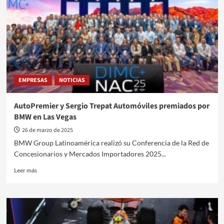
y
seguridad
para
el
segmento
subcompacto
EMPRESAS
NOTICIAS
AutoPremier y Sergio Trepat Automóviles premiados por
BMW en Las Vegas
26 de marzo de 2025
BMW Group Latinoamérica realizó su Conferencia de la Red de
Concesionarios y Mercados Importadores 2025...
Leer
Leer más
más
sobre
AutoPremier
y
Sergio