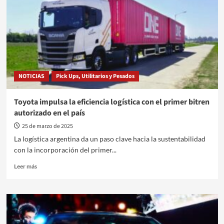
18
Programa
26
–
22/03/2025
NOTICIAS
Pick Ups, Utilitarios y Pesados
Toyota impulsa la eficiencia logística con el primer bitren
autorizado en el país
25 de marzo de 2025
La logística argentina da un paso clave hacia la sustentabilidad
con la incorporación del primer...
Leer
Leer más
más
sobre
Toyota
impulsa
la
eficiencia