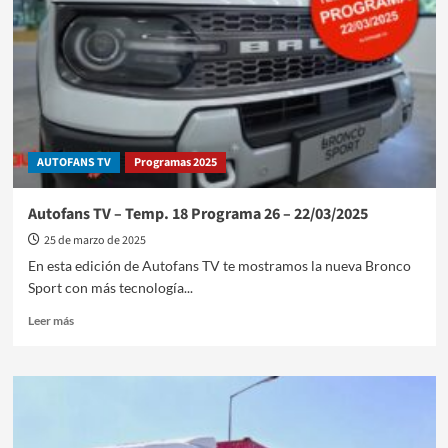
el
podio
de
la
Fórmula
1
AUTOFANS TV
Programas 2025
Autofans TV – Temp. 18 Programa 26 – 22/03/2025
25 de marzo de 2025
En esta edición de Autofans TV te mostramos la nueva Bronco
Sport con más tecnología...
Leer
Leer más
más
sobre
Autofans
TV
–
Temp.