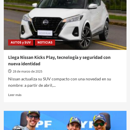
exterior
con
la
certificación
OEA
Seguridad
AUTOS y SUV
NOTICIAS
Llega Nissan Kicks Play, tecnología y seguridad con
nueva identidad
28 de marzo de 2025
Nissan actualiza su SUV compacto con una novedad en su
nombre: a partir de abril,...
Leer
Leer más
más
sobre
Llega
Nissan
Kicks
Play,