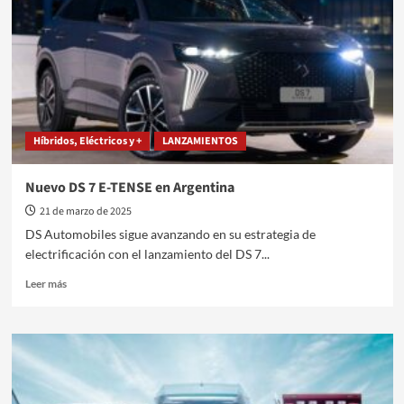
lámparas
ECO
Híbridos, Eléctricos y +
LANZAMIENTOS
Nuevo DS 7 E-TENSE en Argentina
21 de marzo de 2025
DS Automobiles sigue avanzando en su estrategia de
electrificación con el lanzamiento del DS 7...
Leer
Leer más
más
sobre
Nuevo
DS
7
E-
TENSE