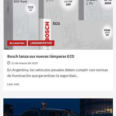
18
Programa
25
–
15/03/2025
Accesorios
LANZAMIENTOS
Bosch lanza sus nuevas lámparas ECO
21 de marzo de 2025
En Argentina, los vehículos pesados deben cumplir con normas
de iluminación que garantizan la seguridad...
Leer
Leer más
más
sobre
Bosch
lanza
sus
nuevas