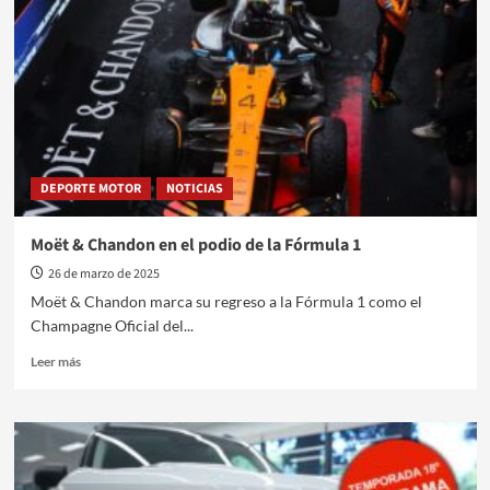
Trepat
Automóviles
premiados
por
BMW
en
Las
Vegas
DEPORTE MOTOR
NOTICIAS
Moët & Chandon en el podio de la Fórmula 1
26 de marzo de 2025
Moët & Chandon marca su regreso a la Fórmula 1 como el
Champagne Oficial del...
Leer
Leer más
más
sobre
Moët
&
Chandon
en