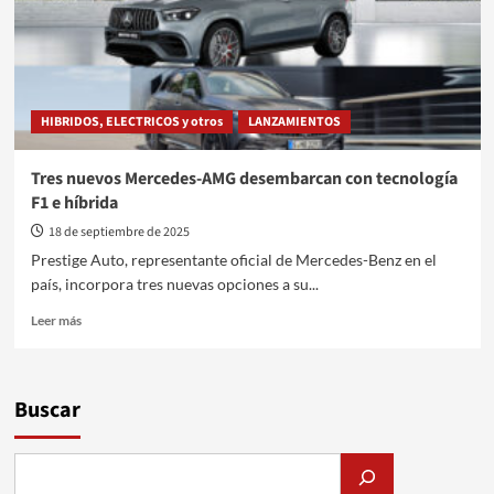
HIBRIDOS, ELECTRICOS y otros
LANZAMIENTOS
Tres nuevos Mercedes-AMG desembarcan con tecnología
F1 e híbrida
18 de septiembre de 2025
Prestige Auto, representante oficial de Mercedes-Benz en el
país, incorpora tres nuevas opciones a su...
Leer
Leer más
más
sobre
Tres
nuevos
Buscar
Mercedes-
AMG
desembarcan
con