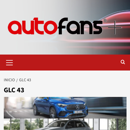
Saltar
al
contenido
Menú
primario
INICIO
GLC 43
GLC 43