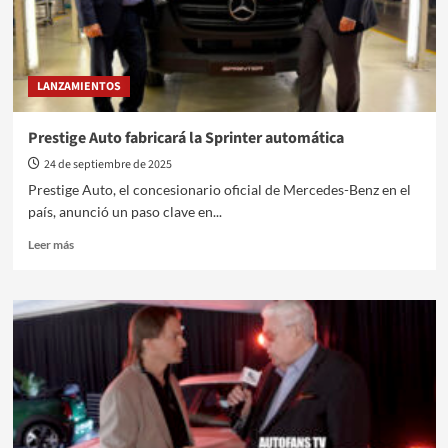
LANZAMIENTOS
Prestige Auto fabricará la Sprinter automática
24 de septiembre de 2025
Prestige Auto, el concesionario oficial de Mercedes-Benz en el
país, anunció un paso clave en...
Leer
Leer más
más
sobre
Prestige
Auto
fabricará
la
Sprinter
automática