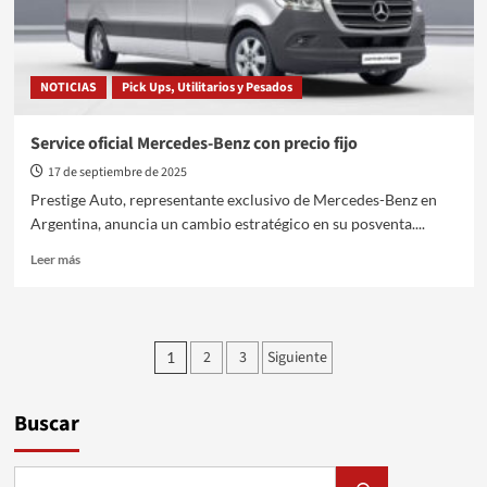
NOTICIAS
Pick Ups, Utilitarios y Pesados
Service oficial Mercedes-Benz con precio fijo
17 de septiembre de 2025
Prestige Auto, representante exclusivo de Mercedes-Benz en
Argentina, anuncia un cambio estratégico en su posventa....
Leer
Leer más
más
sobre
Service
oficial
Paginación
2
3
Siguiente
1
Mercedes-
de
Benz
con
entradas
Buscar
precio
fijo