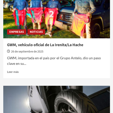
Nissan
EMPRESAS
NOTICIAS
GWM, vehículo oficial de La Irenita/La Hache
26 de septiembre de 2025
GWM, importada en el país por el Grupo Antelo, dio un paso
clave en su...
Leer
Leer más
más
sobre
GWM,
vehículo
oficial
de
La
Irenita/La