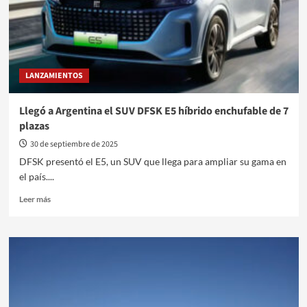
LANZAMIENTOS
Llegó a Argentina el SUV DFSK E5 híbrido enchufable de 7
plazas
30 de septiembre de 2025
DFSK presentó el E5, un SUV que llega para ampliar su gama en
el país....
Leer
Leer más
más
sobre
Llegó
a
Argentina
el
SUV
DFSK