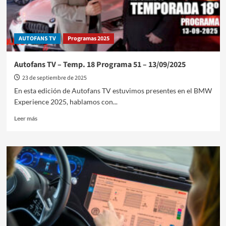
AUTOFANS TV
Programas 2025
Autofans TV – Temp. 18 Programa 51 – 13/09/2025
23 de septiembre de 2025
En esta edición de Autofans TV estuvimos presentes en el BMW
Experience 2025, hablamos con...
Leer
Leer más
más
sobre
Autofans
TV
–
Temp.
18
Programa
51
–
13/09/2025