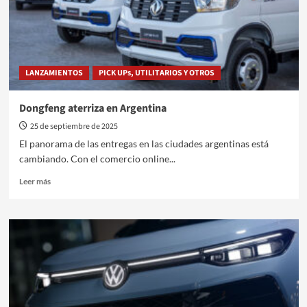
LANZAMIENTOS
PICK UPs, UTILITARIOS Y OTROS
Dongfeng aterriza en Argentina
25 de septiembre de 2025
El panorama de las entregas en las ciudades argentinas está
cambiando. Con el comercio online...
Leer
Leer más
más
sobre
Dongfeng
aterriza
en
Argentina