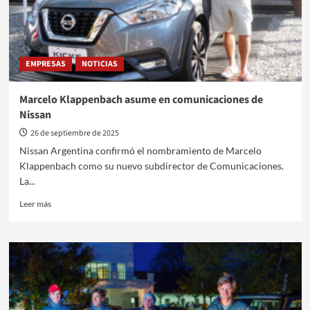
vial
EMPRESAS
NOTICIAS
Marcelo Klappenbach asume en comunicaciones de
Nissan
26 de septiembre de 2025
Nissan Argentina confirmó el nombramiento de Marcelo
Klappenbach como su nuevo subdirector de Comunicaciones.
La...
Leer
Leer más
más
sobre
Marcelo
Klappenbach
asume
en
comunicaciones
de