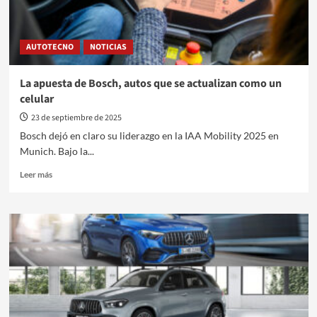
AUTOTECNO
NOTICIAS
La apuesta de Bosch, autos que se actualizan como un
celular
23 de septiembre de 2025
Bosch dejó en claro su liderazgo en la IAA Mobility 2025 en
Munich. Bajo la...
Leer
Leer más
más
sobre
La
apuesta
de
Bosch,
autos
que
se
actualizan