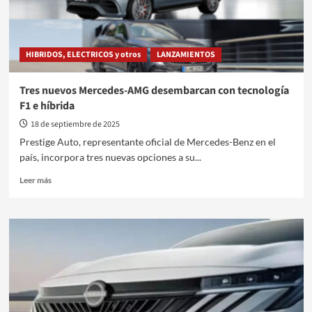
como
un
celular
HIBRIDOS, ELECTRICOS y otros
LANZAMIENTOS
Tres nuevos Mercedes-AMG desembarcan con tecnología
F1 e híbrida
18 de septiembre de 2025
Prestige Auto, representante oficial de Mercedes-Benz en el
país, incorpora tres nuevas opciones a su...
Leer
Leer más
más
sobre
Tres
nuevos
Mercedes-
AMG
desembarcan
con
tecnología
F1