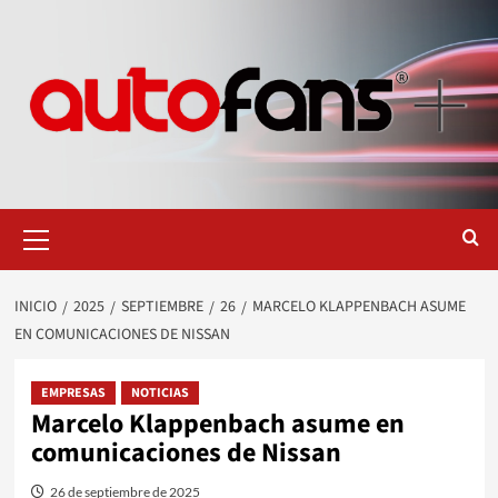
Saltar
al
contenido
Menú
primario
INICIO
2025
SEPTIEMBRE
26
MARCELO KLAPPENBACH ASUME
EN COMUNICACIONES DE NISSAN
EMPRESAS
NOTICIAS
Marcelo Klappenbach asume en
comunicaciones de Nissan
26 de septiembre de 2025