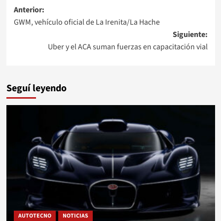
Navegación
Anterior:
GWM, vehículo oficial de La Irenita/La Hache
de
Siguiente:
entradas
Uber y el ACA suman fuerzas en capacitación vial
Seguí leyendo
AUTOTECNO
NOTICIAS