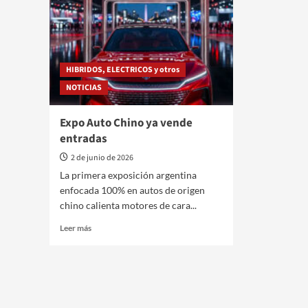
HIBRIDOS, ELECTRICOS y otros
NOTICIAS
Expo Auto Chino ya vende
entradas
2 de junio de 2026
La primera exposición argentina
enfocada 100% en autos de origen
chino calienta motores de cara...
Leer
Leer más
más
sobre
Expo
Auto
Chino
ya