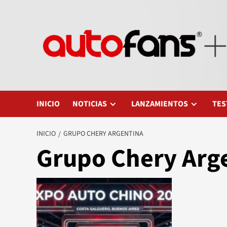
Saltar
al
contenido
INICIO
NOTICIAS
LANZAMIENTOS
TES
INICIO
GRUPO CHERY ARGENTINA
Grupo Chery Arg