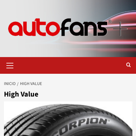
Saltar
al
contenido
Menú
primario
INICIO
HIGH VALUE
High Value