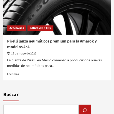
Accesorios
LANZAMIENTOS
Pirelli lanza neumáticos premium para la Amarok y
modelos 4×4
12 de mayo de 2025
La planta de Pirelli en Merlo comenzó a producir dos nuevas
medidas de neumáticos para...
Leer
Leer más
más
sobre
Pirelli
lanza
Buscar
neumáticos
premium
para
la