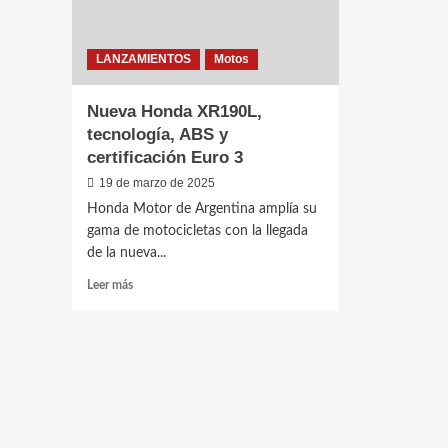
LANZAMIENTOS
Motos
Nueva Honda XR190L,
tecnología, ABS y
certificación Euro 3
19 de marzo de 2025
Honda Motor de Argentina amplía su
gama de motocicletas con la llegada
de la nueva...
Leer
Leer más
más
sobre
Nueva
Honda
XR190L,
tecnología,
ABS
y