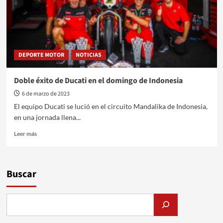
DEPORTE MOTOR
NOTICIAS
Doble éxito de Ducati en el domingo de Indonesia
6 de marzo de 2023
El equipo Ducati se lució en el circuito Mandalika de Indonesia,
en una jornada llena...
Leer
Leer más
más
sobre
Doble
éxito
Buscar
de
Ducati
en
el
domingo