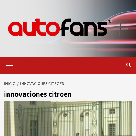
Saltar
al
contenido
Menú
primario
INICIO
INNOVACIONES CITROEN
innovaciones citroen