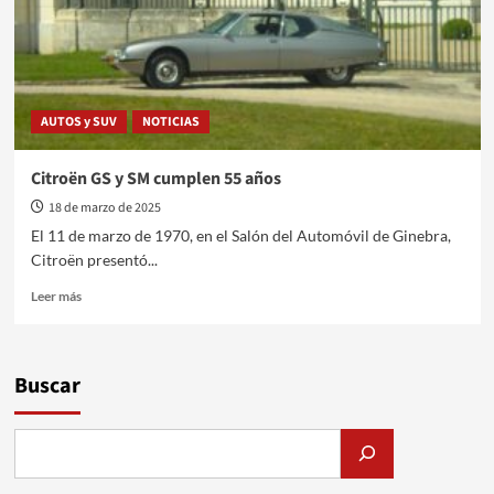
AUTOS y SUV
NOTICIAS
Citroën GS y SM cumplen 55 años
18 de marzo de 2025
El 11 de marzo de 1970, en el Salón del Automóvil de Ginebra,
Citroën presentó...
Leer
Leer más
más
sobre
Citroën
GS
Buscar
y
SM
cumplen
55
años