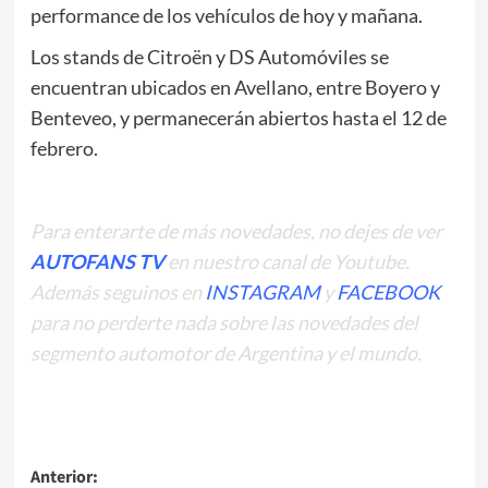
performance de los vehículos de hoy y mañana.
Los stands de Citroën y DS Automóviles se
encuentran ubicados en Avellano, entre Boyero y
Benteveo, y permanecerán abiertos hasta el 12 de
febrero.
Para enterarte de más novedades, no dejes de ver
AUTOFANS TV
en nuestro
canal de Youtube.
Además seguinos en
INSTAGRAM
y
FACEBOOK
para no perderte nada sobre las novedades del
segmento automotor de Argentina y el mundo.
Navegación
Anterior: