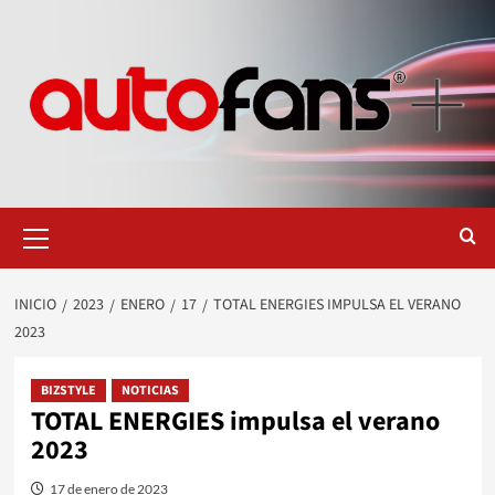
Saltar
al
contenido
Menú
primario
INICIO
2023
ENERO
17
TOTAL ENERGIES IMPULSA EL VERANO
2023
BIZSTYLE
NOTICIAS
TOTAL ENERGIES impulsa el verano
2023
17 de enero de 2023