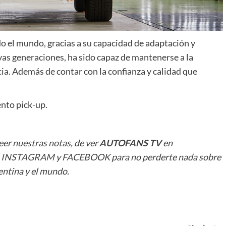
do el mundo, gracias a su capacidad de adaptación y
vas generaciones, ha sido capaz de mantenerse a la
ia. Además de contar con la confianza y calidad que
ento pick-up.
leer
nuestras notas
, de ver
AUTOFANS TV
en
n
INSTAGRAM
y
FACEBOOK
para no perderte nada sobre
ntina y el mundo.