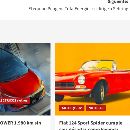
Siguiente:
El equipo Peugeot TotalEnergies se dirige a Sebring
LECTRICOS y otros
AUTOS y SUV
NOTICIAS
POWER 1.980 km sin
Fiat 124 Sport Spider cumple
seis décadas como leyenda