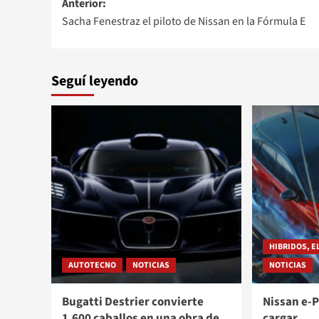
Navegación
Anterior:
Sacha Fenestraz el piloto de Nissan en la Fórmula E
de
entradas
Seguí leyendo
HIBRIDOS, E
AUTOTECNO
NOTICIAS
NOTICIAS
Bugatti Destrier convierte
Nissan e-
1.600 caballos en una obra de
cargar