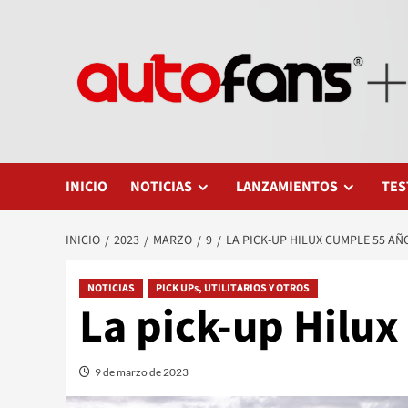
Saltar
al
contenido
INICIO
NOTICIAS
LANZAMIENTOS
TES
INICIO
2023
MARZO
9
LA PICK-UP HILUX CUMPLE 55 AÑ
NOTICIAS
PICK UPs, UTILITARIOS Y OTROS
La pick-up Hilu
9 de marzo de 2023