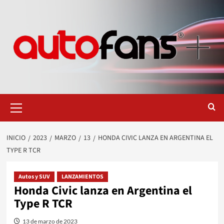
Saltar
al
contenido
Menú
primario
INICIO
2023
MARZO
13
HONDA CIVIC LANZA EN ARGENTINA EL
TYPE R TCR
Autos y SUV
LANZAMIENTOS
Honda Civic lanza en Argentina el
Type R TCR
13 de marzo de 2023