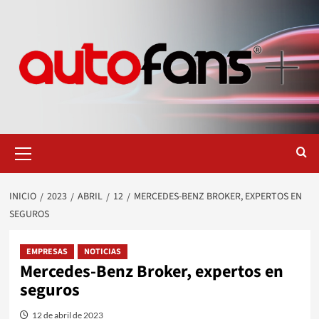
Saltar
al
contenido
Menú
primario
INICIO
2023
ABRIL
12
MERCEDES-BENZ BROKER, EXPERTOS EN
SEGUROS
EMPRESAS
NOTICIAS
Mercedes-Benz Broker, expertos en
seguros
12 de abril de 2023