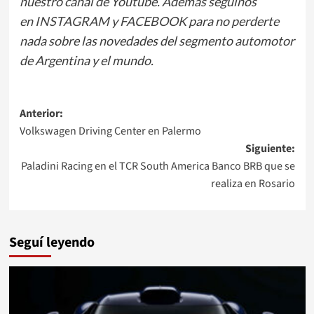
nuestro canal de Youtube. Además seguinos
en
INSTAGRAM
y
FACEBOOK
para no perderte
nada sobre las novedades del segmento automotor
de Argentina y el mundo.
Navegación
Anterior:
Volkswagen Driving Center en Palermo
de
Siguiente:
entradas
Paladini Racing en el TCR South America Banco BRB que se
realiza en Rosario
Seguí leyendo