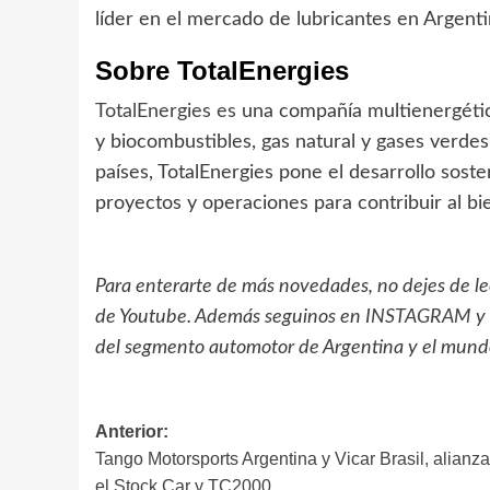
líder en el mercado de lubricantes en Argenti
Sobre TotalEnergies
TotalEnergies es
una compañía multienergética
y biocombustibles, gas natural y gases verdes
países, TotalEnergies pone el desarrollo sost
proyectos y operaciones para contribuir al bi
Para enterarte de más novedades, no dejes de l
de Youtube. Además seguinos en
INSTAGRAM
y
del segmento automotor de Argentina y el mund
Navegación
Anterior:
Tango Motorsports Argentina y Vicar Brasil, alianz
de
el Stock Car y TC2000