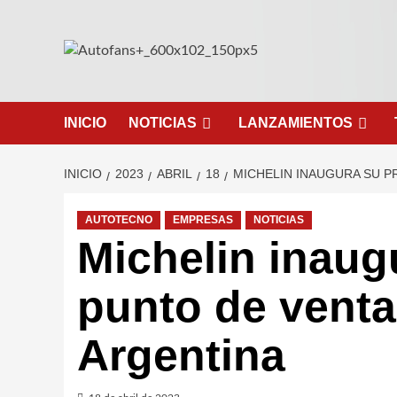
Saltar
al
contenido
INICIO
NOTICIAS
LANZAMIENTOS
INICIO
2023
ABRIL
18
MICHELIN INAUGURA SU P
AUTOTECNO
EMPRESAS
NOTICIAS
Michelin inaug
punto de venta
Argentina