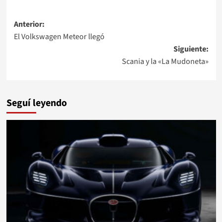
Navegación
Anterior:
El Volkswagen Meteor llegó
de
Siguiente:
entradas
Scania y la «La Mudoneta»
Seguí leyendo