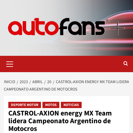
Saltar
al
contenido
Menú
primario
INICIO
2023
ABRIL
20
CASTROL-AXION ENERGY MX TEAM LIDERA
CAMPEONATO ARGENTINO DE MOTOCROS
DEPORTE MOTOR
MOTOS
NOTICIAS
CASTROL-AXION energy MX Team
lidera Campeonato Argentino de
Motocros