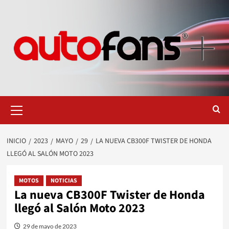
Saltar
al
contenido
Menú
primario
INICIO
2023
MAYO
29
LA NUEVA CB300F TWISTER DE HONDA
LLEGÓ AL SALÓN MOTO 2023
MOTOS
NOTICIAS
La nueva CB300F Twister de Honda
llegó al Salón Moto 2023
29 de mayo de 2023