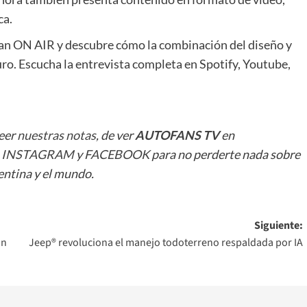
ca.
san ON AIR y descubre cómo la combinación del diseño y
uro. Escucha la entrevista completa en Spotify, Youtube,
leer
nuestras notas
, de ver
AUTOFANS TV
en
n
INSTAGRAM
y
FACEBOOK
para no perderte nada sobre
ntina y el mundo.
Siguiente:
on
Jeep® revoluciona el manejo todoterreno respaldada por IA