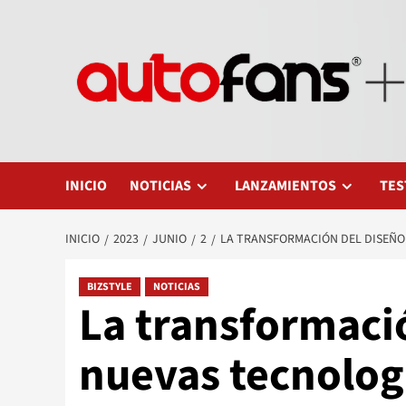
Saltar
al
contenido
INICIO
NOTICIAS
LANZAMIENTOS
TES
INICIO
2023
JUNIO
2
LA TRANSFORMACIÓN DEL DISEÑO 
BIZSTYLE
NOTICIAS
La transformació
nuevas tecnologí