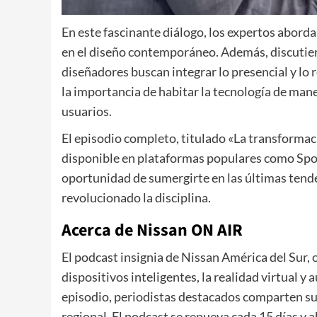
En este fascinante diálogo, los expertos abordar
en el diseño contemporáneo. Además, discutier
diseñadores buscan integrar lo presencial y lo
la importancia de habitar la tecnología de maner
usuarios.
El episodio completo, titulado «La transformaci
disponible en plataformas populares como Spot
oportunidad de sumergirte en las últimas tende
revolucionado la disciplina.
Acerca de Nissan ON AIR
El podcast insignia de Nissan América del Sur, 
dispositivos inteligentes, la realidad virtual y
episodio, periodistas destacados comparten sus 
regional. El podcast se renueva cada 15 días y