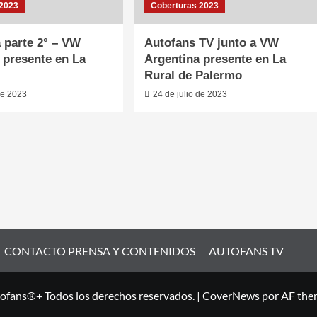
 2023
Coberturas 2023
 parte 2° – VW
Autofans TV junto a VW
 presente en La
Argentina presente en La
Rural de Palermo
de 2023
24 de julio de 2023
CONTACTO PRENSA Y CONTENIDOS
AUTOFANS TV
ofans®+ Todos los derechos reservados.
|
CoverNews
por AF the