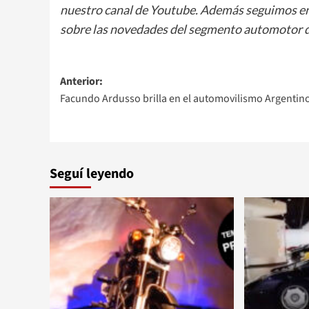
nuestro canal de Youtube. Además seguimos e
sobre las novedades del segmento automotor d
Navegación
Anterior:
Facundo Ardusso brilla en el automovilismo Argentin
de
entradas
Seguí leyendo