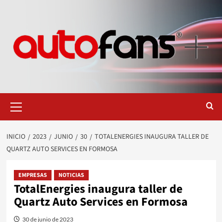
Saltar
al
contenido
Menú
primario
INICIO
2023
JUNIO
30
TOTALENERGIES INAUGURA TALLER DE
QUARTZ AUTO SERVICES EN FORMOSA
EMPRESAS
NOTICIAS
TotalEnergies inaugura taller de
Quartz Auto Services en Formosa
30 de junio de 2023