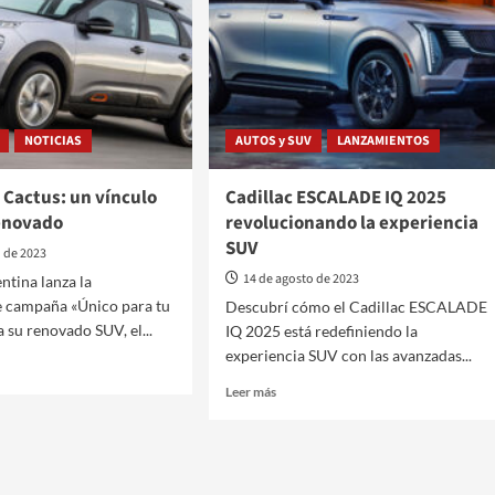
NOTICIAS
AUTOS y SUV
LANZAMIENTOS
 Cactus: un vínculo
Cadillac ESCALADE IQ 2025
renovado
revolucionando la experiencia
SUV
o de 2023
14 de agosto de 2023
ntina lanza la
 campaña «Único para tu
Descubrí cómo el Cadillac ESCALADE
 su renovado SUV, el...
IQ 2025 está redefiniendo la
experiencia SUV con las avanzadas...
Leer
Leer más
más
ën
sobre
Cadillac
s:
ESCALADE
IQ