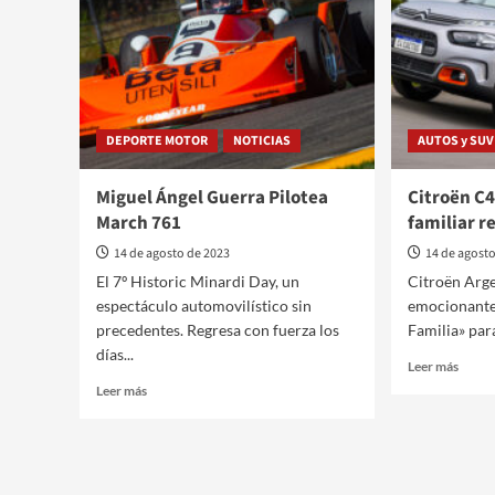
DEPORTE MOTOR
NOTICIAS
AUTOS y SUV
Miguel Ángel Guerra Pilotea
Citroën C4
March 761
familiar 
14 de agosto de 2023
14 de agost
El 7º Historic Minardi Day, un
Citroën Arge
espectáculo automovilístico sin
emocionante
precedentes. Regresa con fuerza los
Familia» para
días...
Leer
Leer más
más
Leer
Leer más
sobre
más
Citro
sobre
C4
Miguel
Cactu
Ángel
un
Guerra