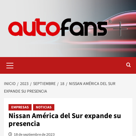
Saltar
al
contenido
Menú
primario
INICIO
2023
SEPTIEMBRE
18
NISSAN AMÉRICA DEL SUR
EXPANDE SU PRESENCIA
EMPRESAS
NOTICIAS
Nissan América del Sur expande su
presencia
18 de septiembre de 2023