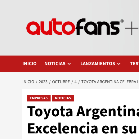
Saltar
al
contenido
INICIO
NOTICIAS
LANZAMIENTOS
TES
INICIO
2023
OCTUBRE
4
TOYOTA ARGENTINA CELEBRA LA
EMPRESAS
NOTICIAS
Toyota Argentina
Excelencia en su 