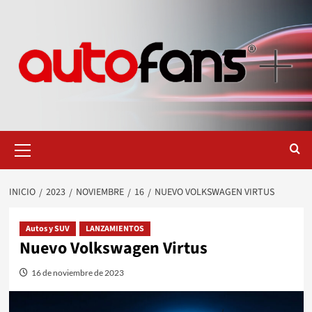
Saltar
al
contenido
Menú
primario
INICIO
2023
NOVIEMBRE
16
NUEVO VOLKSWAGEN VIRTUS
Autos y SUV
LANZAMIENTOS
Nuevo Volkswagen Virtus
16 de noviembre de 2023