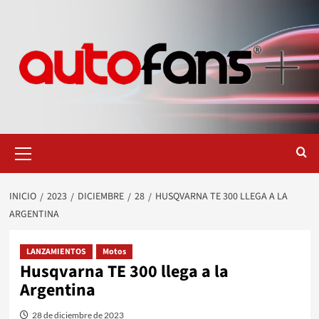
Saltar
al
contenido
Menú
primario
INICIO
2023
DICIEMBRE
28
HUSQVARNA TE 300 LLEGA A LA
ARGENTINA
LANZAMIENTOS
Motos
Husqvarna TE 300 llega a la
Argentina
28 de diciembre de 2023